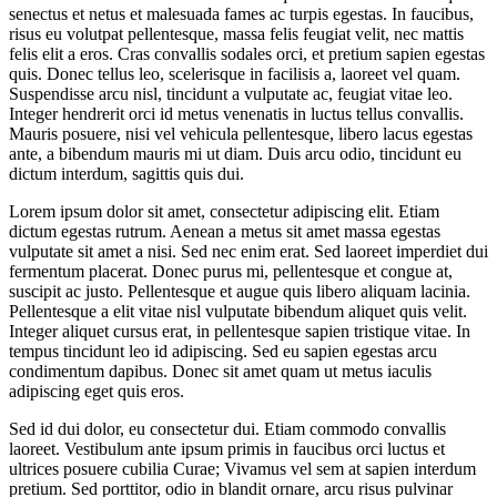
senectus et netus et malesuada fames ac turpis egestas. In faucibus,
risus eu volutpat pellentesque, massa felis feugiat velit, nec mattis
felis elit a eros. Cras convallis sodales orci, et pretium sapien egestas
quis. Donec tellus leo, scelerisque in facilisis a, laoreet vel quam.
Suspendisse arcu nisl, tincidunt a vulputate ac, feugiat vitae leo.
Integer hendrerit orci id metus venenatis in luctus tellus convallis.
Mauris posuere, nisi vel vehicula pellentesque, libero lacus egestas
ante, a bibendum mauris mi ut diam. Duis arcu odio, tincidunt eu
dictum interdum, sagittis quis dui.
Lorem ipsum dolor sit amet, consectetur adipiscing elit. Etiam
dictum egestas rutrum. Aenean a metus sit amet massa egestas
vulputate sit amet a nisi. Sed nec enim erat. Sed laoreet imperdiet dui
fermentum placerat. Donec purus mi, pellentesque et congue at,
suscipit ac justo. Pellentesque et augue quis libero aliquam lacinia.
Pellentesque a elit vitae nisl vulputate bibendum aliquet quis velit.
Integer aliquet cursus erat, in pellentesque sapien tristique vitae. In
tempus tincidunt leo id adipiscing. Sed eu sapien egestas arcu
condimentum dapibus. Donec sit amet quam ut metus iaculis
adipiscing eget quis eros.
Sed id dui dolor, eu consectetur dui. Etiam commodo convallis
laoreet. Vestibulum ante ipsum primis in faucibus orci luctus et
ultrices posuere cubilia Curae; Vivamus vel sem at sapien interdum
pretium. Sed porttitor, odio in blandit ornare, arcu risus pulvinar