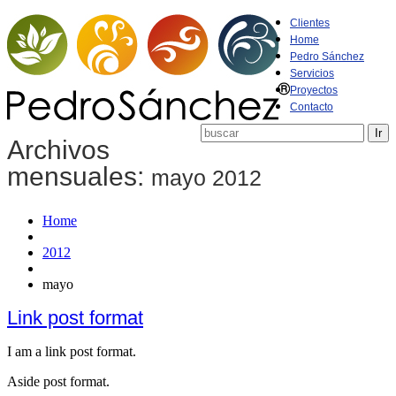
Clientes
Home
Pedro Sánchez
Servicios
Proyectos
Contacto
Archivos
mensuales:
mayo 2012
Home
2012
mayo
Link post format
I am a link post format.
Aside post format.