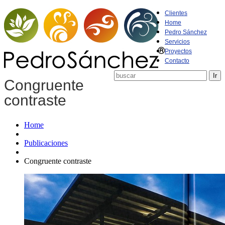
Clientes
Home
Pedro Sánchez
Servicios
Proyectos
Contacto
Congruente
contraste
Home
Publicaciones
Congruente contraste