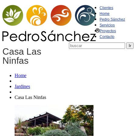
Clientes
Home
Pedro Sánchez
Servicios
Proyectos
Contacto
Casa Las
Ninfas
Home
Jardines
Casa Las Ninfas